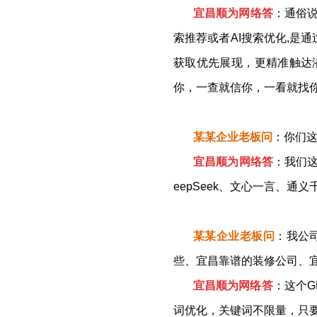
宜昌顺为网络答
：通俗说
索推荐或者AI搜索优化,是
获取优先展现，更精准触达
你，一查就信你，一看就找
某
某
企业老板问
：
你们这
宜昌顺为网络答
：
我们这
eepSeek、文心一言、通
某
某
企业老板问
：
我公
些、宜昌靠谱的装修公司、
宜昌顺为网络答
：
这个G
词优化，关键词不限量，只